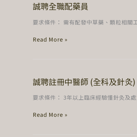
誠聘全職配藥員
要求條件： 需有配發中草藥、顆粒相關工
誠
Read More »
聘
全
職
配
誠聘註冊中醫師 (全科及針灸)
藥
員
要求條件： 3年以上臨床經驗懂針灸及處
誠
Read More »
聘
註