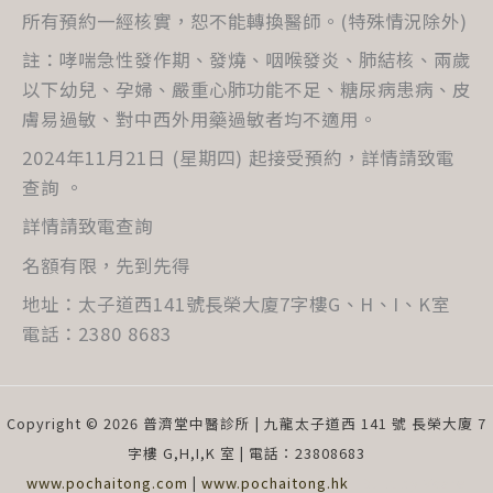
所有預約一經核實，恕不能轉換醫師。(特殊情況除外)
註：哮喘急性發作期、發燒、咽喉發炎、肺結核、兩歲
以下幼兒、孕婦、嚴重心肺功能不足、糖尿病患病、皮
膚易過敏、對中西外用藥過敏者均不適用。
2024年11月21日 (星期四) 起接受預約，詳情請致電
查詢 。
詳情請致電查詢
名額有限，先到先得
地址：太子道西141號長榮大廈7字樓G、H、I、K室
電話：2380 8683
Copyright © 2026 普濟堂中醫診所 | 九龍太子道西 141 號 長榮大廈 7
字樓 G,H,I,K 室 | 電話：23808683
www.pochaitong.com
|
www.pochaitong.hk
| Built by
Vcare