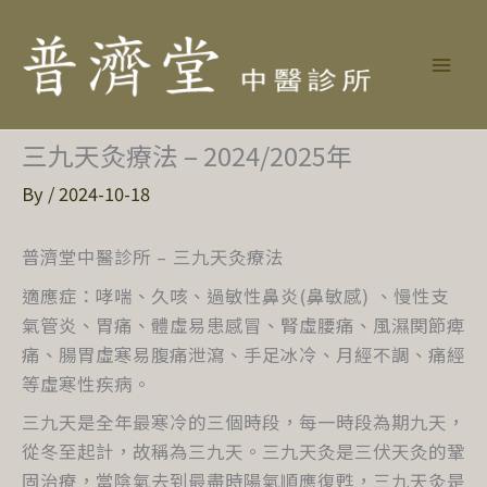
三九天灸療法 – 2024/2025年
By
/
2024-10-18
普濟堂中醫診所 – 三九天灸療法
適應症：哮喘、久咳、過敏性鼻炎(鼻敏感) 、慢性支
氣管炎、胃痛、體虛易患感冒、腎虛腰痛、風濕関節痺
痛、腸胃虛寒易腹痛泄瀉、手足冰冷、月經不調、痛經
等虛寒性疾病。
三九天是全年最寒冷的三個時段，每一時段為期九天，
從冬至起計，故稱為三九天。三九天灸是三伏天灸的鞏
固治療，當陰氣去到最盡時陽氣順應復甦，三九天灸是