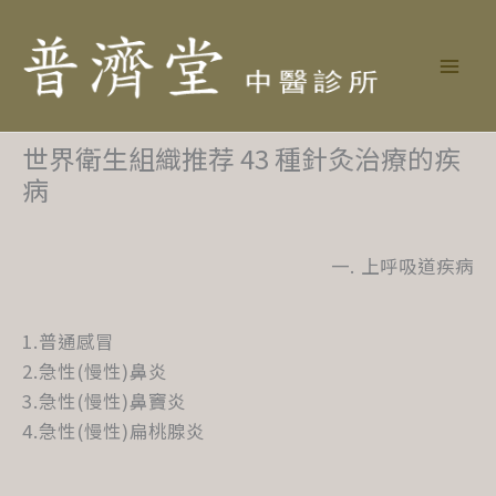
世界衛生組織推荐 43 種針灸治療的疾
病
一. 上呼吸道疾病
1.普通感冒
2.急性(慢性)鼻炎
3.急性(慢性)鼻竇炎
4.急性(慢性)扁桃腺炎