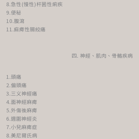
8.急性(慢性)杆菌性痢疾
9.便秘
10.腹瀉
11.痲痺性腸絞痛
四. 神經、肌肉、骨骼疾病
1.頭痛
2.偏頭痛
3.三义神經痛
4.面神經麻痺
5.外傷後麻痺
6.週圍神經炎
7.小兒麻痺症
8.美尼爾氏病