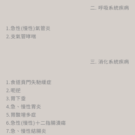
二. 呼吸系統疾病
1.急性(慢性)氣管炎
2.支氣管哮喘
三. 消化系統疾病
1.食道賁門失馳緩症
2.呃逆
3.胃下垂
4.急、慢性胃炎
5.胃酸增多症
6.急性(慢性)十二指腸潰瘍
7.急、慢性結腸炎