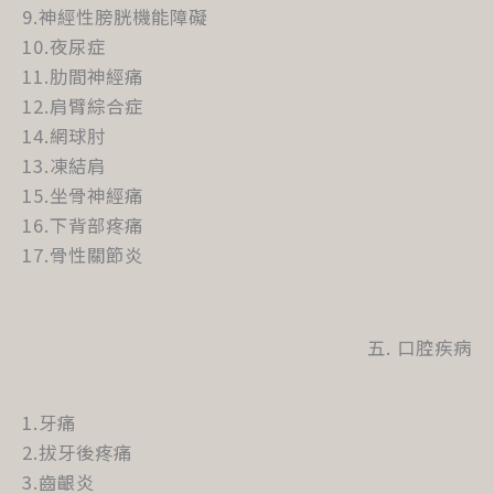
9.神經性膀胱機能障礙
10.夜尿症
11.肋間神經痛
12.肩臂綜合症
14.網球肘
13.凍結肩
15.坐骨神經痛
16.下背部疼痛
17.骨性關節炎
五. 口腔疾病
1.牙痛
2.拔牙後疼痛
3.齒齦炎